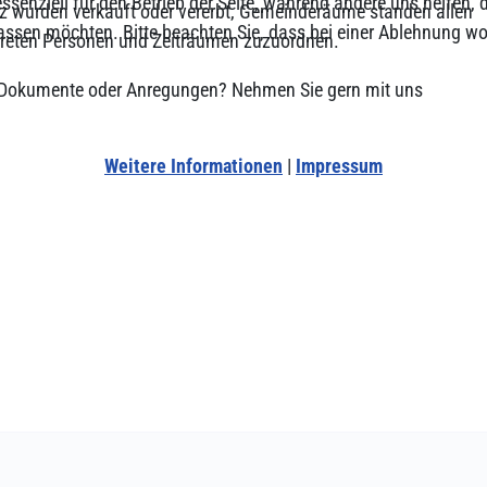
ssenziell für den Betrieb der Seite, während andere uns helfen,
z wurden verkauft oder vererbt, Gemeinderäume standen allen
assen möchten. Bitte beachten Sie, dass bei einer Ablehnung wom
nkreten Personen und Zeiträumen zuzuordnen.
n, Dokumente oder Anregungen? Nehmen Sie gern mit uns
Weitere Informationen
|
Impressum