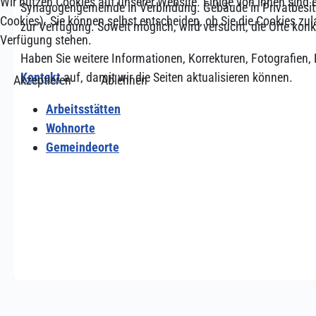
Wir nutzen Cookies auf unserer Website. Einige von ihnen sind e
Synagogengemeinde in Verbindung. Gebäude in Privatbesit
Cookies). Sie können selbst entscheiden, ob Sie die Cookies zul
zur Verfügung. Soweit möglich, wird versucht, die Orte ko
Verfügung stehen.
Haben Sie weitere Informationen, Korrekturen, Fotografie
Kontakt
auf, damit wir die Seiten aktualisieren können.
Akzeptieren
Ablehnen
Arbeitsstätten
Wohnorte
Gemeindeorte