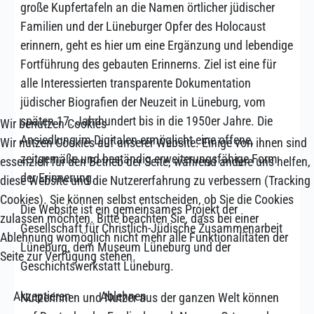
große Kupfertafeln an die Namen örtlicher jüdischer
Familien und der Lüneburger Opfer des Holocaust
erinnern, geht es hier um eine Ergänzung und lebendige
Fortführung des gebauten Erinnerns. Ziel ist eine für
alle Interessierten transparente Dokumentation
jüdischer Biografien der Neuzeit in Lüneburg, vom
späten 17. Jahrhundert bis in die 1950er Jahre. Die
Wir benutzen Cookies
Ansiedlung im Digitalen ermöglicht eine offene,
Wir nutzen Cookies auf unserer Website. Einige von ihnen sind
zeitgemäße und beständig erweiterungsfähige Form
essenziell für den Betrieb der Seite, während andere uns helfen,
der Erinnerung.
diese Website und die Nutzererfahrung zu verbessern (Tracking
Cookies). Sie können selbst entscheiden, ob Sie die Cookies
Die Website ist ein gemeinsames Projekt der
zulassen möchten. Bitte beachten Sie, dass bei einer
Gesellschaft für Christlich-Jüdische Zusammenarbeit
Ablehnung womöglich nicht mehr alle Funktionalitäten der
Lüneburg, dem Museum Lüneburg und der
Seite zur Verfügung stehen.
Geschichtswerkstatt Lüneburg.
Akzeptieren
Ablehnen
Nutzerinnen und Nutzer aus der ganzen Welt können