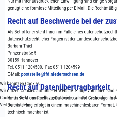
Nur mit Ihrer ausdrücklichen Einwilligung sind einige Vorgän
genügt eine formlose Mitteilung per E-Mail. Die Rechtmäßig
Recht auf Beschwerde bei der zu
Als Betroffener steht Ihnen im Falle eines datenschutzrec
datenschutzrechtlicher Fragen ist der Landesdatenschutzbe
Barbara Thiel
Prinzenstraße 5
30159 Hannover
Tel. 0511 1204500, Fax 0511 1204599
E-Mail:
poststelle@lfd.niedersachsen.de
Wir benutzen Cookies
Recht auf Datenübertragbarkeit
Wir nutzen Cookies auf unserer Website. Einige von ihnen sind e
Cookies). Sie können selbst entscheiden, ob Sie die Cookies zul
Ihnen steht das Recht zu, Daten, die wir auf Grundlage Ihrer
Verfügung stehen.
Bereitstellung erfolgt in einem maschinenlesbaren Format. S
technisch machbar ist.