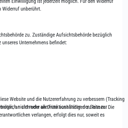
ilten Einwilligung ist jederzeit möglich. Für den Widerruf
m Widerruf unberührt.
sichtsbehörde zu. Zuständige Aufsichtsbehörde bezüglich
z unseres Unternehmens befindet:
 diese Website und die Nutzererfahrung zu verbessern (Tracking
öglich nicht mehr alle Funktionalitäten der Seite zur
rbeiten, an sich oder an Dritte aushändigen zu lassen. Die
antwortlichen verlangen, erfolgt dies nur, soweit es