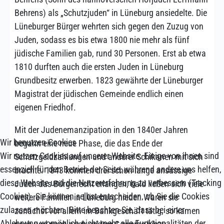
Behrens) als „Schutzjuden“ in Lüneburg ansiedelte. Die
Lüneburger Bürger wehrten sich gegen den Zuzug von
Juden, sodass es bis etwa 1800 nie mehr als fünf
jüdische Familien gab, rund 30 Personen. Erst ab etwa
1810 durften auch die ersten Juden in Lüneburg
Grundbesitz erwerben. 1823 gewährte der Lüneburger
Magistrat der jüdischen Gemeinde endlich einen
eigenen Friedhof.
Mit der Judenemanzipation in den 1840er Jahren
Wir benutzen Cookies
begann eine neue Phase, die das Ende der
Wir nutzen Cookies auf unserer Website. Einige von ihnen sind
Schutzgeldzahlungen und anderer Schikanen mit sich
essenziell für den Betrieb der Seite, während andere uns helfen,
brachte. 1843 konnten drei schon lange ansässige
diese Website und die Nutzererfahrung zu verbessern (Tracking
Juden das Bürgerrecht erlangen, bald ließen sich viele
Cookies). Sie können selbst entscheiden, ob Sie die Cookies
weitere Familien in Lüneburg nieder. Waren sie
zulassen möchten. Bitte beachten Sie, dass bei einer
zunächst vor allem im Bankgeschäft tätig, so kamen
Ablehnung womöglich nicht mehr alle Funktionalitäten der