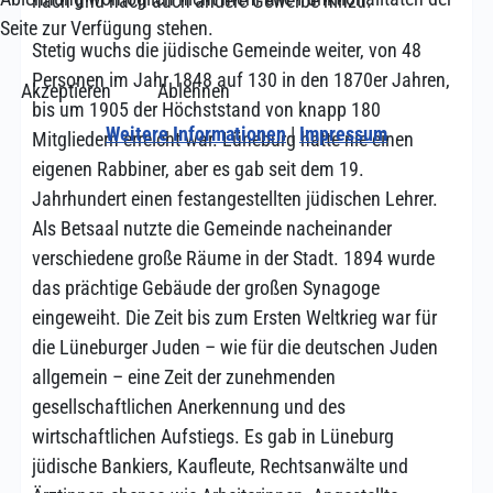
nach und nach auch andere Gewerbe hinzu.
Seite zur Verfügung stehen.
Stetig wuchs die jüdische Gemeinde weiter, von 48
Personen im Jahr 1848 auf 130 in den 1870er Jahren,
Akzeptieren
Ablehnen
bis um 1905 der Höchststand von knapp 180
Weitere Informationen
|
Impressum
Mitgliedern erreicht war. Lüneburg hatte nie einen
eigenen Rabbiner, aber es gab seit dem 19.
Jahrhundert einen festangestellten jüdischen Lehrer.
Als Betsaal nutzte die Gemeinde nacheinander
verschiedene große Räume in der Stadt. 1894 wurde
das prächtige Gebäude der großen Synagoge
eingeweiht. Die Zeit bis zum Ersten Weltkrieg war für
die Lüneburger Juden – wie für die deutschen Juden
allgemein – eine Zeit der zunehmenden
gesellschaftlichen Anerkennung und des
wirtschaftlichen Aufstiegs. Es gab in Lüneburg
jüdische Bankiers, Kaufleute, Rechtsanwälte und