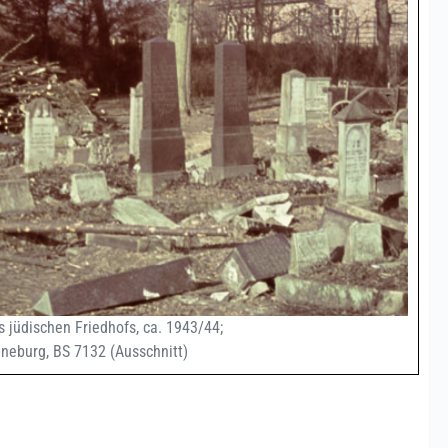
 jüdischen Friedhofs, ca. 1943/44;
üneburg, BS 7132 (Ausschnitt)