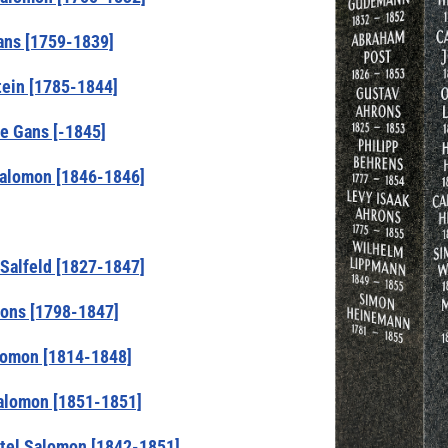
ns [1759-1839]
tein [1785-1844]
ke Gans [-1845]
alomon [1846-1846]
Salfeld [1827-1847]
rons [1798-1847]
lomon [1814-1848]
alomon [1851-1851]
el Salomon [1842-1851]