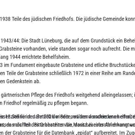
 Teile des jüdischen Friedhofs. Die jüdische Gemeinde konnte 
 1943/44: Die Stadt Lüneburg, die auf dem Grundstück ein Behel
Grabsteine vorhanden, viele standen sogar noch aufrecht. Die m
fang 1944 errichtete Behelfsheim.
3 im Fundament eingebaute Grabsteine und etliche Bruchstücke
ren Teile der Grabsteine schließlich 1972 in einer Reihe am Ran
eten Gedenkstein ab.
ärtnerischen Pflege des Friedhofs weitgehend alleingelassen; 
en Friedhof regelmäßig zu pflegen begann.
die 13 Steine im Jahr 2026 wieder aus den verschiedenen erhalt
ssenziell für den Betrieb der Seite, während andere uns helfen,
, das als Teil des Grabsteins von Moritz Jacobsohn erkannt un
assen möchten. Bitte beachten Sie, dass bei einer Ablehnung wom
 der Grabsteine für die Datenbank „epidat“ aufbereitet. Im Zuge