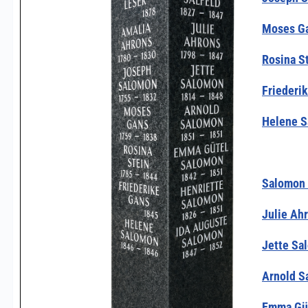
Moses Ga
Rosina S
Friederi
Helene S
Salomon 
Julie Ah
Jette Sa
Arnold S
Emma Güt