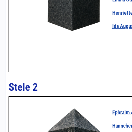
Henriett
Ida Augu
Stele 2
Ephraim 
Hannchen