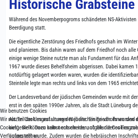
Historische Grabsteine
Während des Novemberpogroms schändeten NS-Aktivisten 1938
Beerdigung statt.
Die eigentliche Zerstörung des Friedhofs geschah im Winter
und planieren. Bis dahin waren auf dem Friedhof noch alle 
einige wenige Steine nutzte man als Fundament für das An
1967 wurde dieses Behelfsheim abgerissen. Dabei kamen 1
notdürftig gelagert worden waren, wurden die identifizierba
Steinteile legte man rechts und links von dem 1965 erricht
Der Landesverband der jüdischen Gemeinden wurde mit der g
erst in den späten 1990er Jahren, als die Stadt Lüneburg d
Wir benutzen Cookies
Als Teil der Umgestaltung des jüdischen Friedhofs wurden 
Wir nutzen Cookies auf unserer Website. Einige von ihnen sind e
aufgestellt. Dazu kam noch ein neu aufgefundenes Fragment
Cookies). Sie können selbst entscheiden, ob Sie die Cookies zul
aufgestellt wurde. Zudem wurden die hebräischen Inschriften
Verfügung stehen.