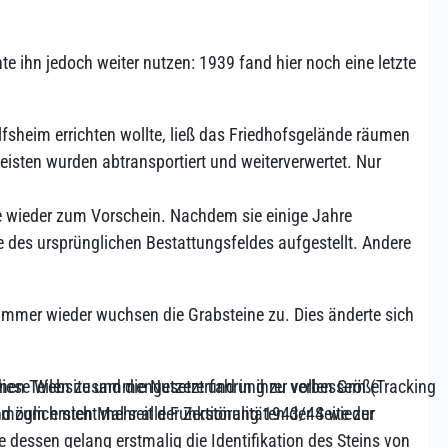
ihn jedoch weiter nutzen: 1939 fand hier noch eine letzte
fsheim errichten wollte, ließ das Friedhofsgelände räumen
eisten wurden abtransportiert und weiterverwertet. Nur
 wieder zum Vorschein. Nachdem sie einige Jahre
de des ursprünglichen Bestattungsfeldes aufgestellt. Andere
immer wieder wuchsen die Grabsteine zu. Dies änderte sich
enen Teilen zusammengesetzt und in ihrer vollen Größe
 diese Website und die Nutzererfahrung zu verbessern (Tracking
d zum ersten Mal seit der Zerstörung 1943/44 wieder
öglich nicht mehr alle Funktionalitäten der Seite zur
 dessen gelang erstmalig die Identifikation des Steins von