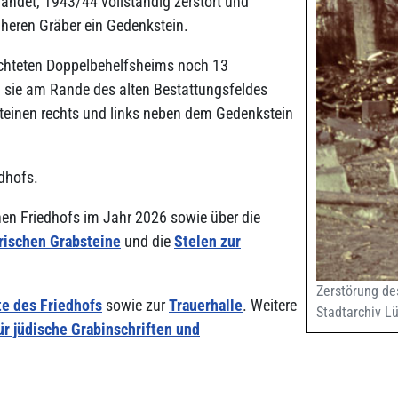
ndet, 1943/44 vollständig zerstört und
üheren Gräber ein Gedenkstein.
ichteten Doppelbehelfsheims noch 13
sie am Rande des alten Bestattungsfeldes
bsteinen rechts und links neben dem Gedenkstein
edhofs.
chen Friedhofs im Jahr 2026 sowie über die
rischen Grabsteine
und die
Stelen zur
Zerstörung des
e des Friedhofs
sowie zur
Trauerhalle
. Weitere
Stadtarchiv L
ür jüdische Grabinschriften und