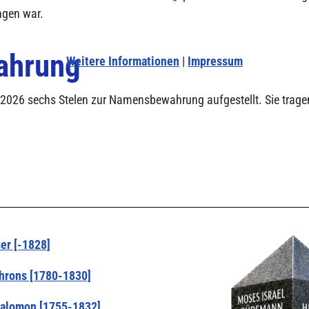
ngen war.
ahrung
Weitere Informationen
|
Impressum
2026 sechs Stelen zur Namensbewahrung aufgestellt. Sie trage
er [-1828]
hrons [1780-1830]
alomon [1755-1832]