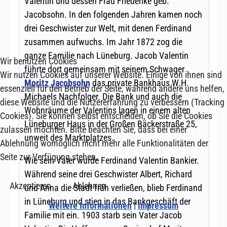
Wir benutzen Cookies
Wir nutzen Cookies auf unserer Website. Einige von ihnen sind
essenziell für den Betrieb der Seite, während andere uns helfen,
diese Website und die Nutzererfahrung zu verbessern (Tracking
Cookies). Sie können selbst entscheiden, ob Sie die Cookies
zulassen möchten. Bitte beachten Sie, dass bei einer
Ablehnung womöglich nicht mehr alle Funktionalitäten der
Seite zur Verfügung stehen.
Akzeptieren
Ablehnen
Weitere Informationen
|
Impressum