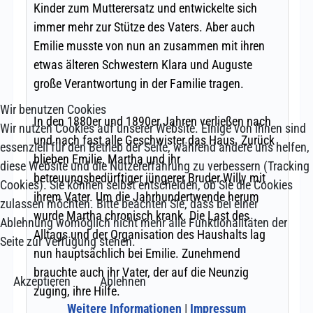
Wir benutzen Cookies
Wir nutzen Cookies auf unserer Website. Einige von ihnen sind
essenziell für den Betrieb der Seite, während andere uns helfen,
diese Website und die Nutzererfahrung zu verbessern (Tracking
Cookies). Sie können selbst entscheiden, ob Sie die Cookies
zulassen möchten. Bitte beachten Sie, dass bei einer
Ablehnung womöglich nicht mehr alle Funktionalitäten der
Seite zur Verfügung stehen.
Akzeptieren
Ablehnen
Weitere Informationen
|
Impressum