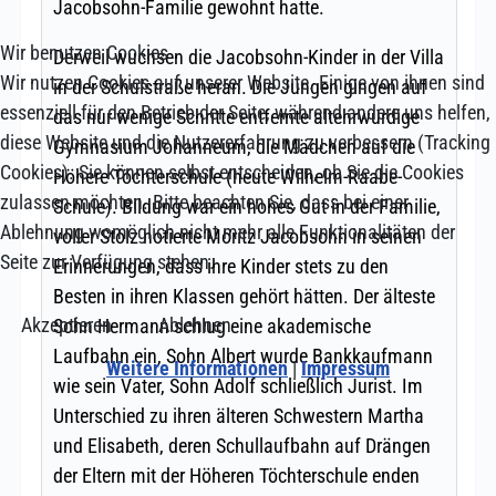
Wir benutzen Cookies
Wir nutzen Cookies auf unserer Website. Einige von ihnen sind
essenziell für den Betrieb der Seite, während andere uns helfen,
diese Website und die Nutzererfahrung zu verbessern (Tracking
Cookies). Sie können selbst entscheiden, ob Sie die Cookies
zulassen möchten. Bitte beachten Sie, dass bei einer
Ablehnung womöglich nicht mehr alle Funktionalitäten der
Seite zur Verfügung stehen.
Akzeptieren
Ablehnen
Weitere Informationen
|
Impressum