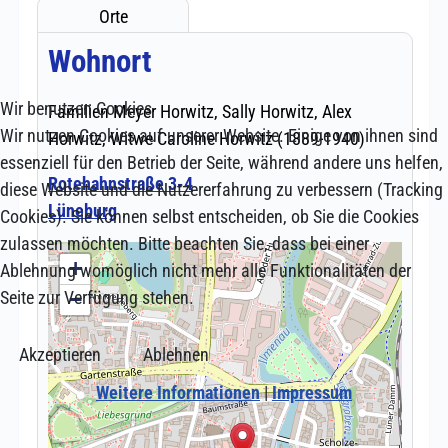
Wir benutzen Cookies
Wir nutzen Cookies auf unserer Website. Einige von ihnen sind
essenziell für den Betrieb der Seite, während andere uns helfen,
diese Website und die Nutzererfahrung zu verbessern (Tracking
Cookies). Sie können selbst entscheiden, ob Sie die Cookies
zulassen möchten. Bitte beachten Sie, dass bei einer
Ablehnung womöglich nicht mehr alle Funktionalitäten der
Seite zur Verfügung stehen.
Akzeptieren
Ablehnen
Weitere Informationen
|
Impressum