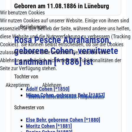
Wir benutzen Cookies
Wir nutzen Cookies auf unserer Website. Einige von ihnen sind
essenziell für den Betrieb der Seite, während andere uns helfen,
diese Website und die Nutzererfahrung zu verbessern (Tracking
Cookies). Sie können selbst entscheiden, ob Sie die Cookies
zulassen möchten. Bitte beachten Sie, dass bei einer
Ablehnung womöglich nicht mehr alle Funktionalitäten der
Seite zur Verfügung stehen.
Akzeptieren
Ablehnen
Weitere Informationen
|
Impressum