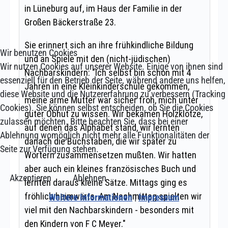
Wir benutzen Cookies
Wir nutzen Cookies auf unserer Website. Einige von ihnen sind
essenziell für den Betrieb der Seite, während andere uns helfen,
diese Website und die Nutzererfahrung zu verbessern (Tracking
Cookies). Sie können selbst entscheiden, ob Sie die Cookies
zulassen möchten. Bitte beachten Sie, dass bei einer
Ablehnung womöglich nicht mehr alle Funktionalitäten der
Seite zur Verfügung stehen.
Akzeptieren
Ablehnen
Weitere Informationen
|
Impressum